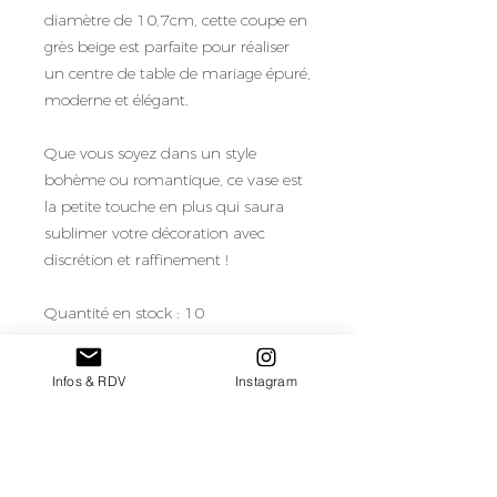
diamètre de 10,7cm, cette coupe en
grès beige est parfaite pour réaliser
un centre de table de mariage épuré,
moderne et élégant.
Que vous soyez dans un style
bohème ou romantique, ce vase est
la petite touche en plus qui saura
sublimer votre décoration avec
discrétion et raffinement !
Quantité en stock : 10
Besoin de plus de coupes pour votre
Infos & RDV
Instagram
mariage ? C'est possible, sur
demande !
Tarif de location/coupe pour une