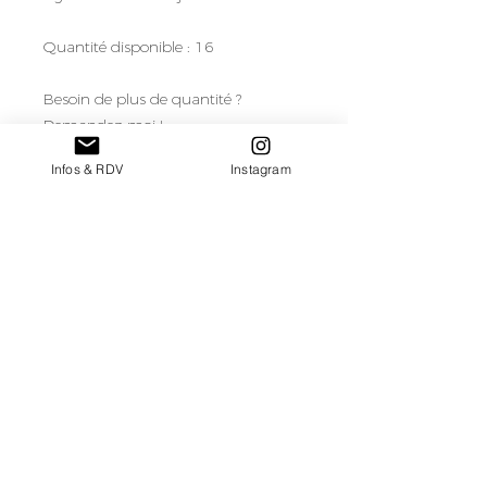
Quantité disponible : 16
Besoin de plus de quantité ?
Demandez-moi !
Infos & RDV
Instagram
Tarif de location/soliflore pour une
semaine de location
retour au catalogue de mobilier