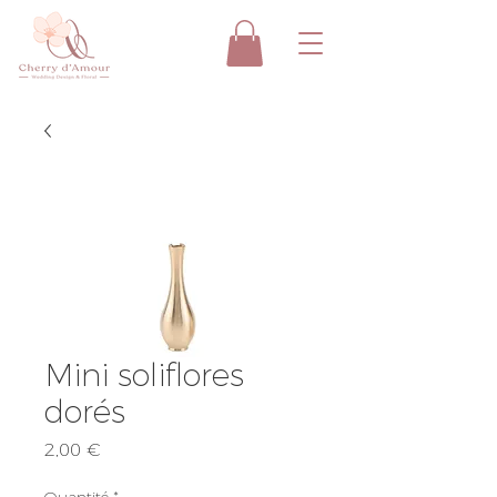
Mini soliflores
dorés
Prix
2,00 €
Quantité
*