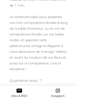
de 11cm.
Le contenant idéal pour présenter
vos mini compositions florales le long
de la table d'honneur, ou en trio de
compositions florales sur vos tables
invités, et apporter cette
petite touche vintage et élégante à
votre décoration de mariage ! Mettez
en avant les couleurs de vos fleurs et
jouez sur la transparence, c'est la
tendance !
Quantité en stock : 7
Vous aviez besoin de plus de
Infos & RDV
Instagram
quantités ? Pensez à regarder les
autres modèles similaires pour créer