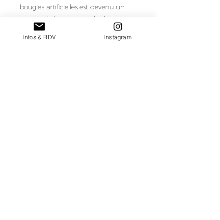
bougies artificielles est devenu un
standard dans le monde du
mariage, pour son côté sécurisant et
Infos & RDV
Instagram
pratique !
Louées avec piles incluses.
Quantité en stock : 10 chandelles
Tarif de location/chandelle pour une
semaine de location
retour au catalogue de mobilier