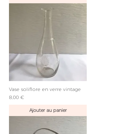
Vase soliflore en verre vintage
Prix
8,00 €
Ajouter au panier