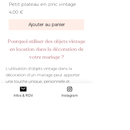
Petit plateau en zinc vintage
Prix
4,00 €
Ajouter au panier
Pourquoi utiliser des objets vintage
en location dans la décoration de
votre mariage ?
L'utilisation d'objets vintage dans la
décoration d'un mariage peut apporter
une touche unique, personnelle et
nostalgique à l'événement. En effet, l
es
objets vintage ont souvent une histoire et
Infos & RDV
Instagram
un caractère uniques qui peuvent ajouter
de la profondeur et de l'authenticité à votre
mariage,
créant ainsi une atmosphère
chaleureuse et sentimentale. Les objets
vintage proposés à la location peuvent