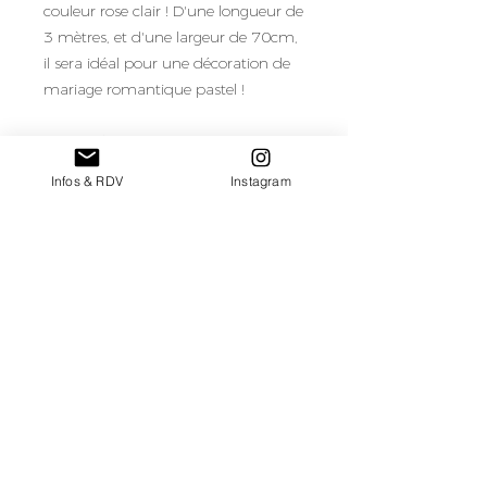
couleur rose clair ! D'une longueur de
3 mètres, et d'une largeur de 70cm,
il sera idéal pour une décoration de
mariage romantique pastel !
Quantité en stock : 2
Infos & RDV
Instagram
Tarif de location/chemin de table
pour une semaine de location
retour au catalogue de mobilier