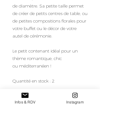
de diamètre. Sa petite taille permet
de créer de petits centres de table, ou
de petites compositions florales pour
votre buffet ou le décor de votre
autel de cérémonie.
Le petit contenant idéal pour un
thème romantique, chic
ou méditerranéen !
Quantité en stock : 2
Vous en voulez plus ? Je peux
Infos & RDV
Instagram
approvisionner le stock sur demande
pour votre mariage !
Tarif de location/compotier pour une
semaine de location