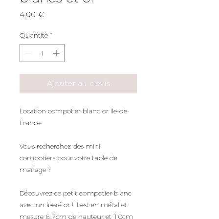
Prix
4,00 €
Quantité
*
Ajouter au devis
Location compotier blanc or Ile-de-
France
Vous recherchez des mini
compotiers pour votre table de
mariage ?
Découvrez ce petit compotier blanc
avec un liseré or ! Il est en métal et
mesure 6,7cm de hauteur et 10cm