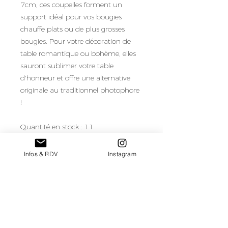
7cm, ces coupelles forment un
support idéal pour vos bougies
chauffe plats ou de plus grosses
bougies. Pour votre décoration de
table romantique ou bohème, elles
sauront sublimer votre table
d'honneur et offre une alternative
originale au traditionnel photophore
!
Quantité en stock : 11
Besoin de plus de quantité ?
Infos & RDV
Instagram
Demandez-moi !
Tarif de location/coupelle pour une
semaine de location