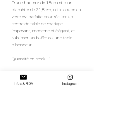
D'une hauteur de 15cm et d'un
diamètre de 21,5cm, cette coupe en
verre est parfaite pour réaliser un
centre de table de mariage
imposant, moderne et élégant, et
sublimer un buffet ou une table
d'honneur !
Quantité en stock : 1
Besoin de plus de coupes en verre
pour votre mariage ? C'est possible,
Infos & RDV
Instagram
sur demande !
Tarif de location/coupe pour une
semaine de location