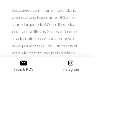
Découvrez ce miroir en bois blanc
patiné d'une hauteur de 80cm et
d'une largeur de 60cm. Il est idéal
pour accueillir vos invités à l'entrée
du domaine, posé sur un chevalet.
Vous pouvez coller vos prénoms et
votre date de mariage en stickers
directement dessus !
Infos & RDV
Instagram
Quantité : 1
Tarif pour une semaine de location
retour au catalogue de mobilier