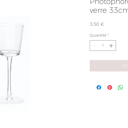
Photophore
verre 33c
Prix
3,50 €
Quantité
*
Aj