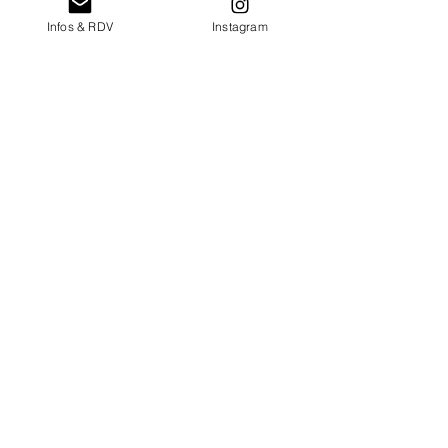
Infos & RDV
Instagram
Quantité en stock : 1
Besoin de plus de quantité ?
Demandez-moi !
Tarif de location pour une semaine
de location
retour au catalogue de mobilier