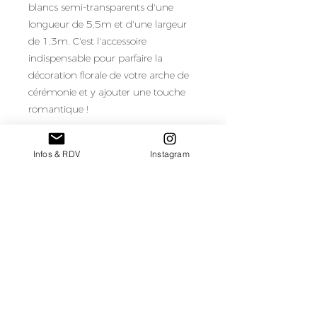
blancs semi-transparents d'une
longueur de 5,5m et d'une largeur
de 1,3m. C'est l'accessoire
indispensable pour parfaire la
décoration florale de votre arche de
cérémonie et y ajouter une touche
romantique !
Quantité en stock : 4
Infos & RDV
Instagram
Tarif de location/drapé pour une
semaine de location
retour au catalogue de mobilier