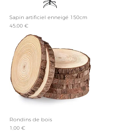
Sapin artificiel enneigé 150cm
Prix
45,00 €
Rondins de bois
Prix
1,00 €