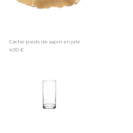
Cache-pieds de sapin en jute
Prix
4,00 €