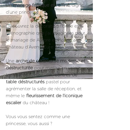
Un
mariage féérique et raffiné,
digne
d'une princesse !
Découvrez la décoration florale et la
scénographie que j'ai imaginées pour
le mariage de Aurore et Florian au
Château d'Aveny (Eure 27).
Une
arche de cérémonie moderne et
déstructurée
pour mettre en valeur
l'entrée de l'église,
des
centres de
table déstructurés
pastel
pour
agrémenter la salle de réception, et
même le
fleurissement de l'iconique
escalier
du château !
Vous vous sentez comme une
princesse, vous aussi ?