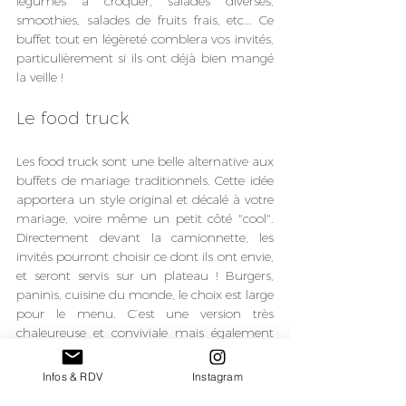
légumes à croquer, salades diverses, 
smoothies, salades de fruits frais, etc... Ce 
buffet tout en légèreté comblera vos invités, 
particulièrement si ils ont déjà bien mangé 
la veille ! 
Le food truck
Les food truck sont une belle alternative aux 
buffets de mariage traditionnels. Cette idée 
apportera un style original et décalé à votre 
mariage, voire même un petit côté "cool". 
Directement devant la camionnette, les 
invités pourront choisir ce dont ils ont envie, 
et seront servis sur un plateau ! Burgers, 
paninis, cuisine du monde, le choix est large 
pour le menu. C’est une version très 
chaleureuse et conviviale mais également 
très économique pour votre brunch.
Infos & RDV
Instagram
Alors, à quelle idée originale de brunch 