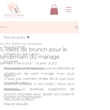
Post
Tous les posts
26 mai 2020
2 min de lecture
Tous les posts
5 idées de brunch pour le
Conseils en décoration
lendemain du mariage
Coulisses
Dernière mise à jour :
19 janv. 2022
Nouveautés et tendances
Vous avez envie de poursuivre les festivités le 
lendemain de votre mariage mais vous 
Agence
n'avez pas vraiment d'idée de ce que vous 
Coups de coeur
pourriez proposer à vos invités ? Nous vous 
donnons ici quelques suggestions de 
Prestataires
brunch originales pour épater vos invités et 
Conseils en organisation
faire durer le plaisir !
Mise en beauté