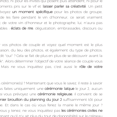
amusant... ni pour les mariés qui posent sur chaque photo, ni pour les invités qui posent puis attendent, ni pour le 
ments pris sur le vif et 
laisser parler sa créativité
. Un petit 
évoyez 
un moment spécifique 
pour les photos de groupe, 
e les faire pendant le vin d'honneur, ce serait vraiment 
e votre vin d'honneur et le photographe, lui, n'aura pas 
bles : 
éclats de rire
, dégustation, embrassades, discours ou 
ur vos photos de couple et voyez quel moment est le plus 
saison, du lieu des photos, et également du type de photos. 
t "oui" ? Cela se fait de plus en plus de se découvrir avant la 
k". Alors déterminer l'objectif de votre séance de couple vous 
ais ne vous inquiétez pas, c'est aussi le 
rôle de votre 
s cérémonie(s) ? Maintenant que vous le savez, il reste à savoir 
vous faites uniquement une 
cérémonie laïque
 le jour J, aucun 
e si vous prévoyez une 
cérémonie religieuse
, il convient de se 
ier brouillon du planning du jour J
 suffisamment tôt pour 
ique. Et dans le cas où vous feriez la mairie le même jour ? 
 vous y tenez, ne vous inquiétez pas 
les cérémonies civiles ne 
enant qu'il n'y ait plus du tout de disponibilité sur le créneau 