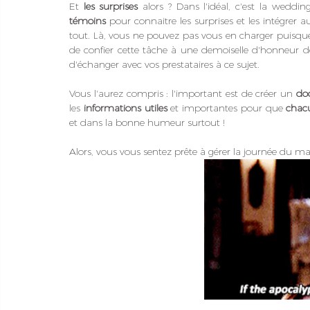
Et 
les surprises
 alors ? Dans l'idéal, c'est la wed
témoins
 pour connaitre les surprises et les intégrer 
tout. Là, vous ne pouvez pas vous en charger puisque c'
de confier cette tâche à une demoiselle d'honneur de 
d'échanger avec vos prestataires à ce sujet. 
Vous l'aurez compris : l'important est de créer un 
do
les 
informations utiles
 et importantes pour que 
chacu
et dans la bonne humeur surtout !
Alors, vous vous sentez prête à gérer la journée du mar