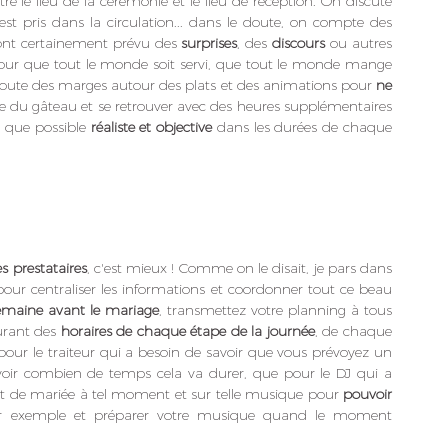
ntre le lieu de la cérémonie et le lieu de réception. On discute 
est pris dans la circulation... dans le doute, on compte des 
uront certainement prévu des 
surprises
, des 
discours
 ou autres 
pour que tout le monde soit servi, que tout le monde mange 
ajoute des marges autour des plats et des animations pour 
ne 
ivée du gâteau et se retrouver avec des heures supplémentaires 
t que possible 
réaliste et objective
 dans les durées de chaque 
es prestataires
, c'est mieux ! Comme on le disait, je pars dans 
our centraliser les informations et coordonner tout ce beau 
emaine avant le mariage
, transmettez votre planning à tous 
urant des 
horaires de chaque étape de la journée
, de chaque 
our le traiteur qui a besoin de savoir que vous prévoyez un 
voir combien de temps cela va durer, que pour le DJ qui a 
et de mariée à tel moment et sur telle musique pour 
pouvoir 
par exemple et préparer votre musique quand le moment 