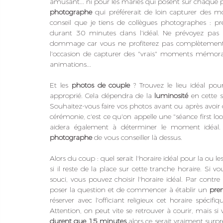
photographe
 qui préférerait de loin capturer des mo
conseil que je tiens de collègues photographes : pr
durant 30 minutes dans l'idéal. Ne prévoyez pas d
dommage car vous ne profiterez pas complètement d
l'occasion de capturer des "vrais" moments mémora
animations... 
Et les 
photos de couple
 ? Trouvez le lieu idéal po
approprié. Cela dépendra de la 
luminosité
 en cette 
Souhaitez-vous faire vos photos avant ou après avoir di
cérémonie, c'est ce qu'on appelle une "séance first loo
aidera également à déterminer le moment idéal. M
photographe
 de vous conseiller là dessus.
Alors du coup : quel serait l'horaire idéal pour la ou le
si il reste de la place sur cette tranche horaire. Si 
souci, vous pouvez choisir l'horaire idéal. Par contr
poser la question et de commencer à établir un 
prem
réserver avec l'officiant religieux cet horaire spécif
Attention, on peut vite se retrouver à courir, mais si
durent que 15 minutes
 alors ce serait vraiment surpr