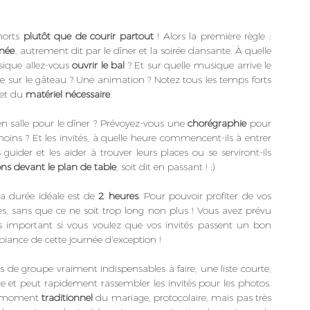
orts 
plutôt que de courir partout
 ! Alors la première règle : 
rnée
, autrement dit par le dîner et la soirée dansante. À quelle 
sique allez-vous 
ouvrir le bal
 ? Et sur quelle musique arrive le 
le sur le gâteau ? Une animation ? Notez tous les temps forts 
et du 
matériel nécessaire
.
 salle pour le dîner ? Prévoyez-vous une 
chorégraphie
 pour 
oins ? Et les invités, à quelle heure commencent-ils à entrer 
uider et les aider à trouver leurs places ou se serviront-ils 
s devant le plan de table
, soit dit en passant ! ;)
la durée idéale est de 
2 heures
. Pour pouvoir profiter de vos 
s, sans que ce ne soit trop long non plus ! Vous avez prévu 
s important si vous voulez que vos invités passent un bon 
nce de cette journée d'exception !
s de groupe vraiment indispensables à faire, une liste courte, 
et peut rapidement rassembler les invités pour les photos. 
e moment 
traditionnel 
du mariage, protocolaire, mais pas très 