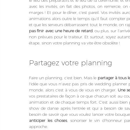
le lieu des préparatifs et le lieu de la cérémonie, et e
avec les invités, on fait des photos, on remercie, on 
marges ! Et pour le dîner, c'est pareil. Vos invités a
animations alors outre le temps qu'il faut compter 
et que les serveurs débarrassent tout le monde, on r
pas finir avec une heure de retard
, ou plus, sur l'arr
non prévues pour le traiteur. Et surtout, soyez autan
étape, sinon votre planning va vite être obsolète !
Partagez votre planning
Faire un planning, c'est bien. Mais le 
partager à tous l
l'idée que vous n'avez pas pris de wedding planner p
monde, alors c'est à vous de vous en charger. 
Une s
vos prestataires de façon à ce que chacun soit au co
animation et de chaque temps fort. C'est aussi bien p
show de danse après l'entrée et qui a besoin de sa
besoin de savoir que vous voulez lancer votre bouqu
anticiper les choses
, sonoriser le vin d'honneur 
approche. 