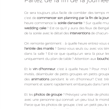
Partez de la fin de la journée
Ce sera toujours plus facile de combler des temps m
c'est de 
commencer son planning par la fin de la jou
heure commence la 
soirée dansante
 ? Sur quelle mu
wedding cake
 ? Est-ce qu'il y aura des feux de Benga
de la soirée avec le détail des 
interventions
 de chacun 
On remonte gentiment : à quelle heure entrez-vous en
l'entrée des mariés
 ? Serez-vous seuls ou avec vos tém
dans la salle ? Est-ce que quelqu'un sera là pour les g
uniquement du plan de table ? Attention aux 
bouchon
Et le 
vin d'honneur
, c'est à quelle heure ? Pour moi 
invités, déambuler de petits groupes en petits groupe
des 
animations
 pendant le vin d'honneur? C'est trè
moment et soient rapidement embarqués dans l'ambia
Et les 
photos de groupe
 ? Prévoyez une liste de photo
avec une personne qui connait un peu tout le monde 
Parce que les photos de groupe, c'est un petit peu l