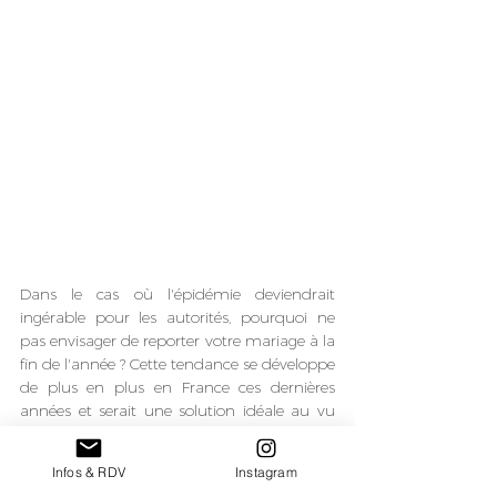
Dans le cas où l'épidémie deviendrait 
ingérable pour les autorités, pourquoi ne 
pas envisager de reporter votre mariage à la 
fin de l'année ? Cette tendance se développe 
de plus en plus en France ces dernières 
années et serait une solution idéale au vu 
de la situation actuelle. Un manteau blanc, 
une décoration bleu nuit, un manoir, des 
Infos & RDV
Instagram
touches de bois, une animation culinaire 