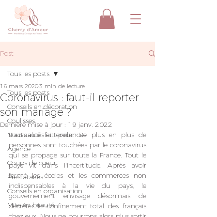
Post
Tous les posts
16 mars 2020
3 min de lecture
Tous les posts
Coronavirus : faut-il reporter
Conseils en décoration
son mariage ?
Coulisses
Dernière mise à jour :
19 janv. 2022
Nouveautés et tendances
L'actualité fait peur. De plus en plus de 
personnes sont touchées par le coronavirus 
Agence
qui se propage sur toute la France. Tout le 
Coups de coeur
pays vit dans l'incertitude. Après avoir 
fermé les écoles et les commerces non 
Prestataires
indispensables à la vie du pays, le 
Conseils en organisation
gouvernement envisage désormais de 
Mise en beauté
décréter le confinement total des français 
chez eux. Nous ne pourrons alors plus sortir 