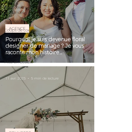
Nouveautés et
tendances
Agence
AGENCE
Coups de coeur
Prestataires
Pourquoi je suis devenue floral
designer de mariage ? Je vous
Conseils en
raconte mon histoire...
organisation
Mise en beauté
11 avr. 2025
5 min de lecture