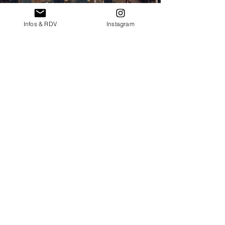
Infos & RDV
Instagram
PRESTATAIRES
7 questions à poser avant
d'engager sa décoratrice de
mariage
4 nov. 2022
5 min de lecture
COUPS DE COEUR