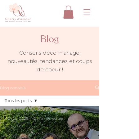
Blog
Conseils déco mariage,
nouveautés, tendances et coups
de coeur !
Blog conseils
Tous les posts
Tous les posts
10 nov. 2025
2 min de lecture
Conseils en
décoration
Coulisses