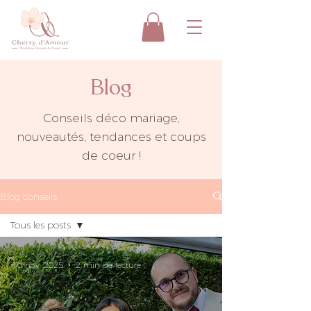
Blog
Conseils déco mariage,
nouveautés, tendances et coups
de coeur !
Blog conseils
Tous les posts
Tous les posts
10 nov. 2025
2 min de lecture
Conseils en
décoration
Coulisses