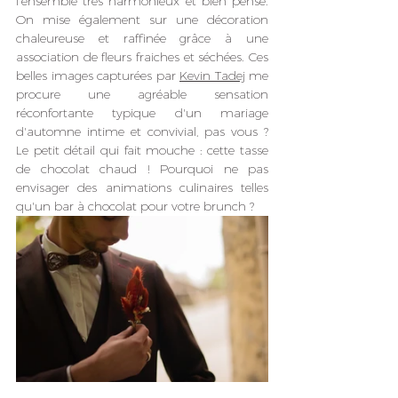
l'ensemble très harmonieux et bien pensé. 
On mise également sur une décoration 
chaleureuse et raffinée grâce à une 
association de fleurs fraiches et séchées. Ces 
belles images capturées par 
Kevin Tadej
 me 
procure une agréable sensation 
réconfortante typique d'un mariage 
d'automne intime et convivial, pas vous ? 
Le petit détail qui fait mouche : cette tasse 
de chocolat chaud ! Pourquoi ne pas 
envisager des animations culinaires telles 
qu'un bar à chocolat pour votre brunch ?