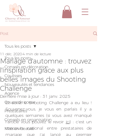
Post
Tous les posts
11 déc. 2020
4 min de lecture
Tous les posts
Mariage d'automne : trouvez
Conseils en décoration
l'inspiration grâce aux plus
Coulisses
belles images du Shooting
Nouveautés et tendances
Challenge
Agence
Dernière mise à jour :
31 janv. 2025
Coups de coeur
Et voilà, le Shooting Challenge a eu lieu ! 
Souvenez-vous, je vous en parlais il y a 
Prestataires
quelques semaines (si vous avez manqué 
Conseils en organisation
l'article vous pouvez le revoir 
ici
) : c'est un 
concours national entre prestataires de 
Mise en beauté
mariage que j'ai lancé au premier 