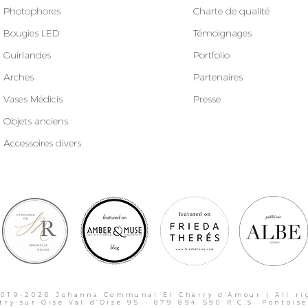
Photophores
Charte de qualité
Bougies LED
Témoignages
Guirlandes
Portfolio
Arches
Partenaires
Vases Médicis
Presse
Objets anciens
Accessoires divers
019-2026 Johanna Communal EI Cherry d'Amour | All ri
try-sur-Oise Val d'Oise 95 - 879 894 590 R.C.S. Pontoi