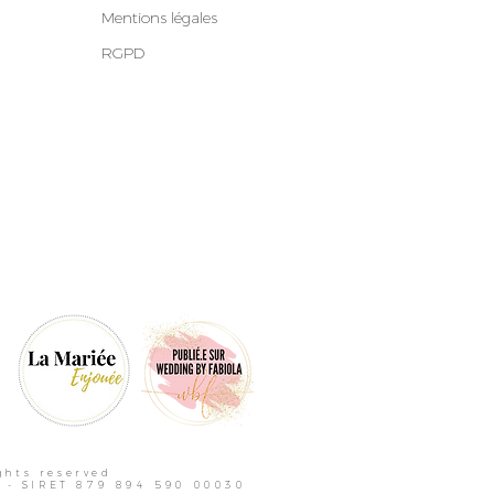
Mentions légales
RGPD
ghts reserved
se - SIRET 879 894 590 00030