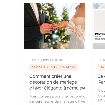
Conseils en organisation
Mise en beaut
1 avr.
5 min de lecture
19 ja
CONSEILS EN DÉCORATION
N
Comment créer une
Je 
décoration de mariage
Pan
d'hiver élégante (même avec
Clo
un petit budget) ?
cou
Mes conseils pour une décoration
! Po
de cérémonie de mariage d'hiver