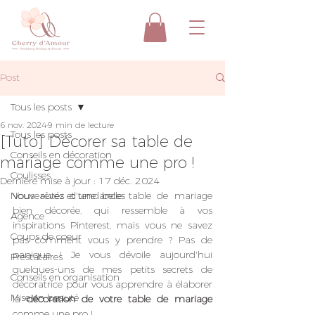
Post
Tous les posts
6 nov. 2024
9 min de lecture
Tous les posts
[Tuto] Décorer sa table de
Conseils en décoration
mariage comme une pro !
Coulisses
Dernière mise à jour :
17 déc. 2024
Nouveautés et tendances
Vous rêvez d'une belle table de mariage 
bien décorée, qui ressemble à vos 
Agence
inspirations Pinterest, mais vous ne savez 
Coups de coeur
pas comment vous y prendre ? Pas de 
panique ! Je vous dévoile aujourd'hui 
Prestataires
quelques-uns de mes petits secrets de 
Conseils en organisation
décoratrice pour vous apprendre à élaborer 
Mise en beauté
la 
décoration de votre table de mariage 
comme une pro !