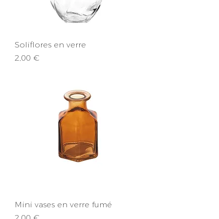
Soliflores en verre
Prix
2,00 €
Mini vases en verre fumé
Prix
2,00 €