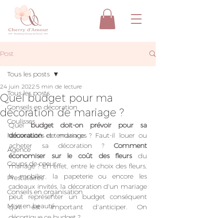
Post
Tous les posts
24 juin 2022
5 min de lecture
Tous les posts
Quel budget pour ma
Conseils en décoration
décoration de mariage ?
Coulisses
Quel 
budget doit-on prévoir pour sa 
Nouveautés et tendances
décoration
 de mariage ? Faut-il louer ou 
acheter sa décoration ? 
Comment 
Agence
économiser sur le coût des fleurs
 du 
Coups de coeur
mariage ? En effet, entre le choix des fleurs, 
le mobilier, la papeterie ou encore les 
Prestataires
cadeaux invités, la décoration d'un mariage 
Conseils en organisation
peut représenter un budget conséquent 
Mise en beauté
qu'il est important d'anticiper. On 
décortique ce budget ?