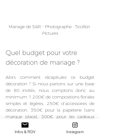
Mariage de S&R - Photographe : Ticolibri 
Pictures
Quel budget pour votre 
décoration de mariage ?
Alors comment récapitulez ce budget 
décoration ? Si nous partons sur une base 
de 80 invités, nous comptons donc au 
minimum 1.200€ de compositions florales 
simples et légères, 250€ d'accessoires de 
décoration, 350€ pour la papeterie (sans 
marque place), 300€ pour les cadeaux 
invités (si vous optez pour des cadeaux 
personnalisés et originaux). Nous partirons 
Infos & RDV
Instagram
du principe que le mobilier (tables et 